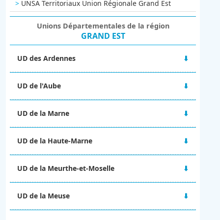
UNSA Territoriaux Union Régionale Grand Est
Unions Départementales de la région
GRAND EST
UD des Ardennes
48 rue Victor Hugo
UD de l'Aube
08000 CHARLEVILLE-MÉZIERES
06 67 10 38 92
2A Boulevard du 1er RAM
ud-08@unsa.org
UD de la Marne
10000 TROYES
03 25 80 56 77
Maison des syndicats
ud-10@unsa.org
UD de la Haute-Marne
15 Boulevard de la Paix
51100 REIMS
13 rue Victor Fourcault
06 02 31 22 63
UD de la Meurthe-et-Moselle
BP 90028
ud-51@unsa.org
52001 CHAUMONT CEDEX
4 rue Alfred Mézières
09 67 14 25 57
UD de la Meuse
54000 NANCY
ud-52@unsa.org
ud-54@unsa.org
2 ter rue Gilles de Trèves