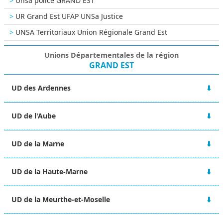
Unsa police GRAND EST
UR Grand Est UFAP UNSa Justice
UNSA Territoriaux Union Régionale Grand Est
Unions Départementales de la région
GRAND EST
UD des Ardennes
48 rue Victor Hugo
UD de l'Aube
08000 CHARLEVILLE-MÉZIERES
06 67 10 38 92
2A Boulevard du 1er RAM
ud-08@unsa.org
UD de la Marne
10000 TROYES
03 25 80 56 77
Maison des syndicats
ud-10@unsa.org
UD de la Haute-Marne
15 Boulevard de la Paix
51100 REIMS
13 rue Victor Fourcault
06 02 31 22 63
UD de la Meurthe-et-Moselle
BP 90028
ud-51@unsa.org
52001 CHAUMONT CEDEX
4 rue Alfred Mézières