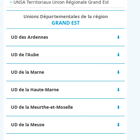
UNSA Territoriaux Union Régionale Grand Est
Unions Départementales de la région
GRAND EST
UD des Ardennes
48 rue Victor Hugo
UD de l'Aube
08000 CHARLEVILLE-MÉZIERES
06 67 10 38 92
2A Boulevard du 1er RAM
ud-08@unsa.org
UD de la Marne
10000 TROYES
03 25 80 56 77
Maison des syndicats
ud-10@unsa.org
UD de la Haute-Marne
15 Boulevard de la Paix
51100 REIMS
13 rue Victor Fourcault
06 02 31 22 63
UD de la Meurthe-et-Moselle
BP 90028
ud-51@unsa.org
52001 CHAUMONT CEDEX
4 rue Alfred Mézières
09 67 14 25 57
UD de la Meuse
54000 NANCY
ud-52@unsa.org
ud-54@unsa.org
2 ter rue Gilles de Trèves