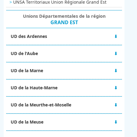
UNSA Territoriaux Union Régionale Grand Est
Unions Départementales de la région
GRAND EST
UD des Ardennes
48 rue Victor Hugo
UD de l'Aube
08000 CHARLEVILLE-MÉZIERES
06 67 10 38 92
2A Boulevard du 1er RAM
ud-08@unsa.org
UD de la Marne
10000 TROYES
03 25 80 56 77
Maison des syndicats
ud-10@unsa.org
UD de la Haute-Marne
15 Boulevard de la Paix
51100 REIMS
13 rue Victor Fourcault
06 02 31 22 63
UD de la Meurthe-et-Moselle
BP 90028
ud-51@unsa.org
52001 CHAUMONT CEDEX
4 rue Alfred Mézières
09 67 14 25 57
UD de la Meuse
54000 NANCY
ud-52@unsa.org
ud-54@unsa.org
2 ter rue Gilles de Trèves