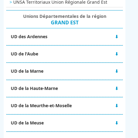
UNSA Territoriaux Union Régionale Grand Est
Unions Départementales de la région
GRAND EST
UD des Ardennes
48 rue Victor Hugo
UD de l'Aube
08000 CHARLEVILLE-MÉZIERES
06 67 10 38 92
2A Boulevard du 1er RAM
ud-08@unsa.org
UD de la Marne
10000 TROYES
03 25 80 56 77
Maison des syndicats
ud-10@unsa.org
UD de la Haute-Marne
15 Boulevard de la Paix
51100 REIMS
13 rue Victor Fourcault
06 02 31 22 63
UD de la Meurthe-et-Moselle
BP 90028
ud-51@unsa.org
52001 CHAUMONT CEDEX
4 rue Alfred Mézières
09 67 14 25 57
UD de la Meuse
54000 NANCY
ud-52@unsa.org
ud-54@unsa.org
2 ter rue Gilles de Trèves