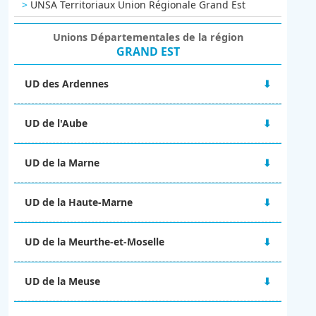
UNSA Territoriaux Union Régionale Grand Est
Unions Départementales de la région
GRAND EST
UD des Ardennes
48 rue Victor Hugo
UD de l'Aube
08000 CHARLEVILLE-MÉZIERES
06 67 10 38 92
2A Boulevard du 1er RAM
ud-08@unsa.org
UD de la Marne
10000 TROYES
03 25 80 56 77
Maison des syndicats
ud-10@unsa.org
UD de la Haute-Marne
15 Boulevard de la Paix
51100 REIMS
13 rue Victor Fourcault
06 02 31 22 63
UD de la Meurthe-et-Moselle
BP 90028
ud-51@unsa.org
52001 CHAUMONT CEDEX
4 rue Alfred Mézières
09 67 14 25 57
UD de la Meuse
54000 NANCY
ud-52@unsa.org
ud-54@unsa.org
2 ter rue Gilles de Trèves