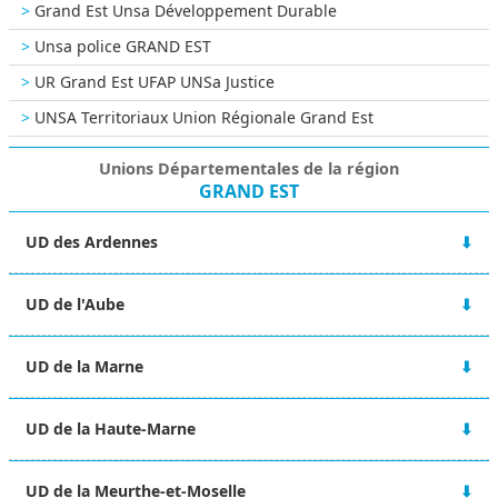
Grand Est Unsa Développement Durable
Unsa police GRAND EST
UR Grand Est UFAP UNSa Justice
UNSA Territoriaux Union Régionale Grand Est
Unions Départementales de la région
GRAND EST
UD des Ardennes
48 rue Victor Hugo
UD de l'Aube
08000 CHARLEVILLE-MÉZIERES
06 67 10 38 92
2A Boulevard du 1er RAM
ud-08@unsa.org
UD de la Marne
10000 TROYES
03 25 80 56 77
Maison des syndicats
ud-10@unsa.org
UD de la Haute-Marne
15 Boulevard de la Paix
51100 REIMS
13 rue Victor Fourcault
06 02 31 22 63
UD de la Meurthe-et-Moselle
BP 90028