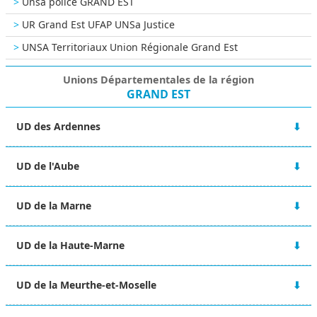
Unsa police GRAND EST
UR Grand Est UFAP UNSa Justice
UNSA Territoriaux Union Régionale Grand Est
Unions Départementales de la région
GRAND EST
UD des Ardennes
48 rue Victor Hugo
UD de l'Aube
08000 CHARLEVILLE-MÉZIERES
06 67 10 38 92
2A Boulevard du 1er RAM
ud-08@unsa.org
UD de la Marne
10000 TROYES
03 25 80 56 77
Maison des syndicats
ud-10@unsa.org
UD de la Haute-Marne
15 Boulevard de la Paix
51100 REIMS
13 rue Victor Fourcault
06 02 31 22 63
UD de la Meurthe-et-Moselle
BP 90028
ud-51@unsa.org
52001 CHAUMONT CEDEX
4 rue Alfred Mézières