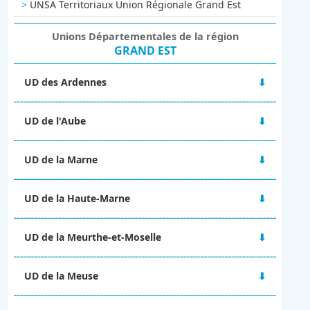
UNSA Territoriaux Union Régionale Grand Est
Unions Départementales de la région
GRAND EST
UD des Ardennes
48 rue Victor Hugo
UD de l'Aube
08000 CHARLEVILLE-MÉZIERES
06 67 10 38 92
2A Boulevard du 1er RAM
ud-08@unsa.org
UD de la Marne
10000 TROYES
03 25 80 56 77
Maison des syndicats
ud-10@unsa.org
UD de la Haute-Marne
15 Boulevard de la Paix
51100 REIMS
13 rue Victor Fourcault
06 02 31 22 63
UD de la Meurthe-et-Moselle
BP 90028
ud-51@unsa.org
52001 CHAUMONT CEDEX
4 rue Alfred Mézières
09 67 14 25 57
UD de la Meuse
54000 NANCY
ud-52@unsa.org
ud-54@unsa.org
2 ter rue Gilles de Trèves